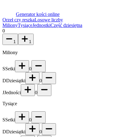
Generator kości online
Orzeł czy reszka
Losowe liczby
Miliony
Tysiące
Jednostki
Część dziesiętna
0
1
1
Miliony
S
Setki
0
D
Dziesiątki
0
J
Jedności
0
Tysiące
S
Setki
0
D
Dziesiątki
0