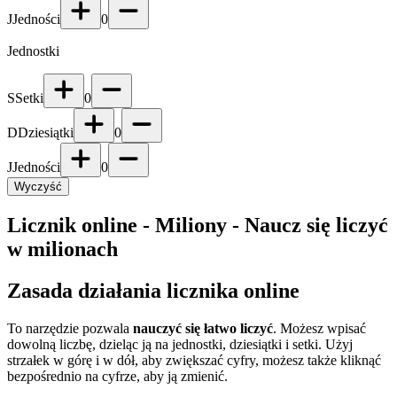
J
Jedności
0
Jednostki
S
Setki
0
D
Dziesiątki
0
J
Jedności
0
Wyczyść
Licznik online - Miliony - Naucz się liczyć
w milionach
Zasada działania licznika online
To narzędzie pozwala
nauczyć się łatwo liczyć
. Możesz wpisać
dowolną liczbę, dzieląc ją na jednostki, dziesiątki i setki. Użyj
strzałek w górę i w dół, aby zwiększać cyfry, możesz także kliknąć
bezpośrednio na cyfrze, aby ją zmienić.