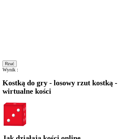
Rzuć
Wynik
:
Kostką do gry - losowy rzut kostką -
wirtualne kości
Jak działają kości online