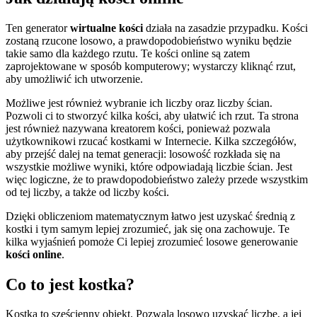
Ten generator
wirtualne kości
działa na zasadzie przypadku. Kości
zostaną rzucone losowo, a prawdopodobieństwo wyniku będzie
takie samo dla każdego rzutu. Te kości online są zatem
zaprojektowane w sposób komputerowy; wystarczy kliknąć rzut,
aby umożliwić ich utworzenie.
Możliwe jest również wybranie ich liczby oraz liczby ścian.
Pozwoli ci to stworzyć kilka kości, aby ułatwić ich rzut. Ta strona
jest również nazywana kreatorem kości, ponieważ pozwala
użytkownikowi rzucać kostkami w Internecie. Kilka szczegółów,
aby przejść dalej na temat generacji: losowość rozkłada się na
wszystkie możliwe wyniki, które odpowiadają liczbie ścian. Jest
więc logiczne, że to prawdopodobieństwo zależy przede wszystkim
od tej liczby, a także od liczby kości.
Dzięki obliczeniom matematycznym łatwo jest uzyskać średnią z
kostki i tym samym lepiej zrozumieć, jak się ona zachowuje. Te
kilka wyjaśnień pomoże Ci lepiej zrozumieć losowe generowanie
kości online
.
Co to jest kostka?
Kostka to sześcienny obiekt. Pozwala losowo uzyskać liczbę, a jej