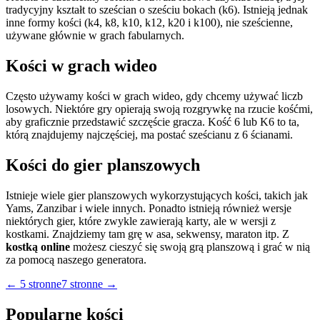
tradycyjny kształt to sześcian o sześciu bokach (k6). Istnieją jednak
inne formy kości (k4, k8, k10, k12, k20 i k100), nie sześcienne,
używane głównie w grach fabularnych.
Kości w grach wideo
Często używamy kości w grach wideo, gdy chcemy używać liczb
losowych. Niektóre gry opierają swoją rozgrywkę na rzucie kośćmi,
aby graficznie przedstawić szczęście gracza. Kość 6 lub K6 to ta,
którą znajdujemy najczęściej, ma postać sześcianu z 6 ścianami.
Kości do gier planszowych
Istnieje wiele gier planszowych wykorzystujących kości, takich jak
Yams, Zanzibar i wiele innych. Ponadto istnieją również wersje
niektórych gier, które zwykle zawierają karty, ale w wersji z
kostkami. Znajdziemy tam grę w asa, sekwensy, maraton itp. Z
kostką online
możesz cieszyć się swoją grą planszową i grać w nią
za pomocą naszego generatora.
←
5 stronne
7 stronne
→
Popularne kości