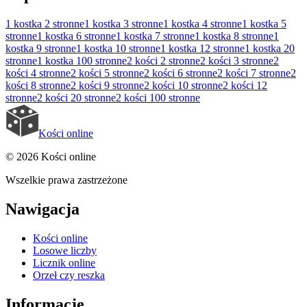
1 kostka
2 stronne
1 kostka
3 stronne
1 kostka
4 stronne
1 kostka
5
stronne
1 kostka
6 stronne
1 kostka
7 stronne
1 kostka
8 stronne
1
kostka
9 stronne
1 kostka
10 stronne
1 kostka
12 stronne
1 kostka
20
stronne
1 kostka
100 stronne
2 kości
2 stronne
2 kości
3 stronne
2
kości
4 stronne
2 kości
5 stronne
2 kości
6 stronne
2 kości
7 stronne
2
kości
8 stronne
2 kości
9 stronne
2 kości
10 stronne
2 kości
12
stronne
2 kości
20 stronne
2 kości
100 stronne
Kości online
© 2026 Kości online
Wszelkie prawa zastrzeżone
Nawigacja
Kości online
Losowe liczby
Licznik online
Orzeł czy reszka
Informacje