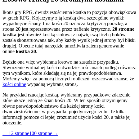
Ikona gry RPG, dwudziestościenna kostka to pozycja obowiązkowa
w grach RPG. Kojarzymy z tą kostką dwa szczególne wyniki:
wypadnięcie ściany 1 na kości 20 oznacza krytyczną porażkę, a
strona 20 jest reprezentowana przez trafienie krytyczne.
20 stronne
kostka
jest również kostką stołową z największą liczbą boków,
została skonstruowana tak, aby każdy wynik jednej strony był bliski
drugiej. Obecne tutaj narzędzie umożliwia zatem generowanie
online
kostka 20
.
Będzie ona więc wybierana losowo na zasadzie przypadku.
Stworzenie wirtualnej kości o dwudziestu ścianach podlega również
tym wynikom, które składają się na jej prawdopodobieństwa.
Możemy więc, za pomocą licznych obliczeń, oszacować szanse, że
kości online
wypadną wybraną stroną.
Na przykład rzucając kostką, wybieramy przypadkowe zdarzenie,
które ukaże jedną ze ścian kości 20. W ten sposób otrzymujemy
równe prawdopodobieństwo dla każdej strony kości
dwudziestościennej w przypadku pojedynczego rzutu. Te kilka
informacji pomoże ci lepiej zrozumieć użycie kości 20, a także jej
otoczenie.
←
12 stronne
100 stronne
→