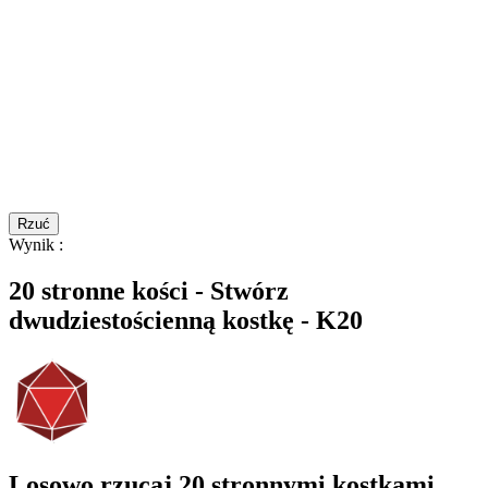
Rzuć
Wynik
:
20 stronne kości - Stwórz
dwudziestościenną kostkę - K20
Losowo rzucaj 20 stronnymi kostkami