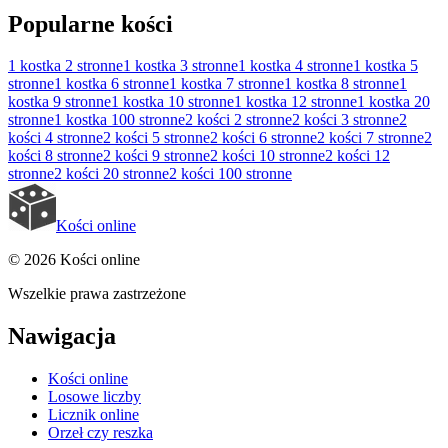
Popularne kości
1 kostka
2 stronne
1 kostka
3 stronne
1 kostka
4 stronne
1 kostka
5
stronne
1 kostka
6 stronne
1 kostka
7 stronne
1 kostka
8 stronne
1
kostka
9 stronne
1 kostka
10 stronne
1 kostka
12 stronne
1 kostka
20
stronne
1 kostka
100 stronne
2 kości
2 stronne
2 kości
3 stronne
2
kości
4 stronne
2 kości
5 stronne
2 kości
6 stronne
2 kości
7 stronne
2
kości
8 stronne
2 kości
9 stronne
2 kości
10 stronne
2 kości
12
stronne
2 kości
20 stronne
2 kości
100 stronne
Kości online
© 2026 Kości online
Wszelkie prawa zastrzeżone
Nawigacja
Kości online
Losowe liczby
Licznik online
Orzeł czy reszka