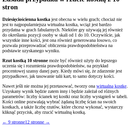
stron
Dziesięciościenna kostka
jest obecna w wielu grach; chociaż nie
jest to najpopularniejsza wirtualna kostka, wciąż jest bardzo
przydatna w grach fabularnych. Niektóre gry używają jej również
do określania pozycji osoby w skali od 1 do 10. Oczywiście, jak
wszystkie inne kości, jest ona również generowana losowo, co
pozwala przeprowadzać obliczenia prawdopodobieństwa na
podstawie uzyskanego wyniku.
Rzut kostką 10 stronne
może być również użyty do lepszego
uczenia się i rozumienia prawdopodobieństw, na przykład
procentowej szansy danej pary. Kiedy mówi się, że zdarzenie jest
przypadkowe, jak tasowanie talii kart, to samo dotyczy kości.
Nawet jeśli nie można jej przetasować, tworzy ona
wirtualną kostkę
.
Uzyskany wynik będzie zatem inny i będzie zależał od różnych
parametrów: liczby ścianek tej kostki oraz liczby wystąpień w tabeli.
Kości online pozwalają wybrać żądaną liczbę ścian na swoich
kostkach, a także liczbę rzutów, które chcesz wykonać, wystarczy
kliknąć przycisk, aby rzucić wirtualną kostką.
←
9 stronne
12 stronne
→