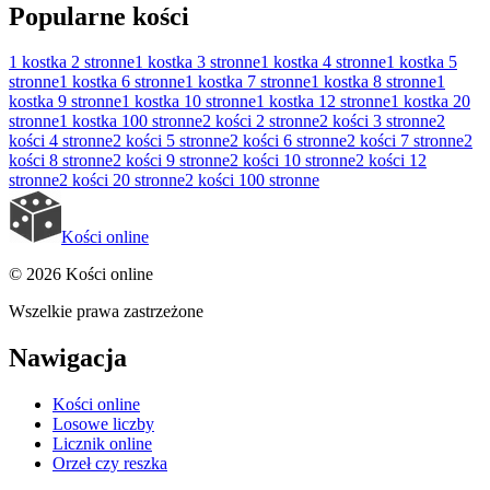
Popularne kości
1 kostka
2 stronne
1 kostka
3 stronne
1 kostka
4 stronne
1 kostka
5
stronne
1 kostka
6 stronne
1 kostka
7 stronne
1 kostka
8 stronne
1
kostka
9 stronne
1 kostka
10 stronne
1 kostka
12 stronne
1 kostka
20
stronne
1 kostka
100 stronne
2 kości
2 stronne
2 kości
3 stronne
2
kości
4 stronne
2 kości
5 stronne
2 kości
6 stronne
2 kości
7 stronne
2
kości
8 stronne
2 kości
9 stronne
2 kości
10 stronne
2 kości
12
stronne
2 kości
20 stronne
2 kości
100 stronne
Kości online
© 2026 Kości online
Wszelkie prawa zastrzeżone
Nawigacja
Kości online
Losowe liczby
Licznik online
Orzeł czy reszka