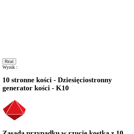
Rzuć
Wynik
:
10 stronne kości - Dziesięciostronny
generator kości - K10
Zasada przypadku w rzucie kostką z 10