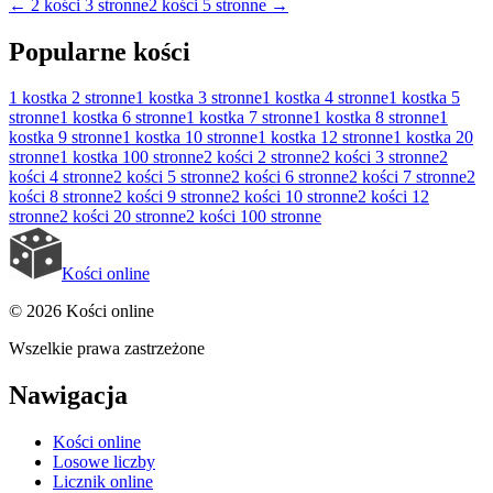
←
2 kości 3 stronne
2 kości 5 stronne
→
Popularne kości
1 kostka
2 stronne
1 kostka
3 stronne
1 kostka
4 stronne
1 kostka
5
stronne
1 kostka
6 stronne
1 kostka
7 stronne
1 kostka
8 stronne
1
kostka
9 stronne
1 kostka
10 stronne
1 kostka
12 stronne
1 kostka
20
stronne
1 kostka
100 stronne
2 kości
2 stronne
2 kości
3 stronne
2
kości
4 stronne
2 kości
5 stronne
2 kości
6 stronne
2 kości
7 stronne
2
kości
8 stronne
2 kości
9 stronne
2 kości
10 stronne
2 kości
12
stronne
2 kości
20 stronne
2 kości
100 stronne
Kości online
© 2026 Kości online
Wszelkie prawa zastrzeżone
Nawigacja
Kości online
Losowe liczby
Licznik online