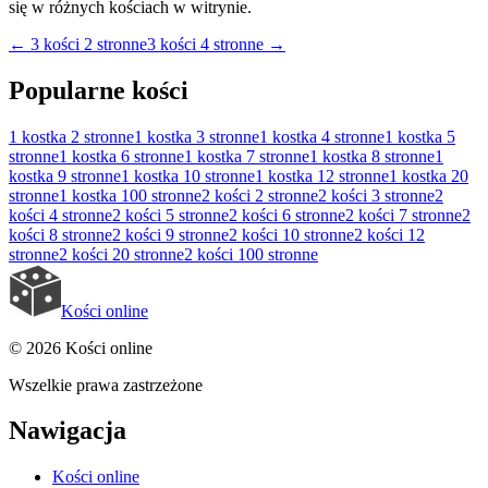
się w różnych kościach w witrynie.
←
3 kości 2 stronne
3 kości 4 stronne
→
Popularne kości
1 kostka
2 stronne
1 kostka
3 stronne
1 kostka
4 stronne
1 kostka
5
stronne
1 kostka
6 stronne
1 kostka
7 stronne
1 kostka
8 stronne
1
kostka
9 stronne
1 kostka
10 stronne
1 kostka
12 stronne
1 kostka
20
stronne
1 kostka
100 stronne
2 kości
2 stronne
2 kości
3 stronne
2
kości
4 stronne
2 kości
5 stronne
2 kości
6 stronne
2 kości
7 stronne
2
kości
8 stronne
2 kości
9 stronne
2 kości
10 stronne
2 kości
12
stronne
2 kości
20 stronne
2 kości
100 stronne
Kości online
© 2026 Kości online
Wszelkie prawa zastrzeżone
Nawigacja
Kości online