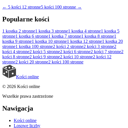
←
5 kości 12 stronne
5 kości 100 stronne
→
Popularne kości
1 kostka
2 stronne
1 kostka
3 stronne
1 kostka
4 stronne
1 kostka
5
stronne
1 kostka
6 stronne
1 kostka
7 stronne
1 kostka
8 stronne
1
kostka
9 stronne
1 kostka
10 stronne
1 kostka
12 stronne
1 kostka
20
stronne
1 kostka
100 stronne
2 kości
2 stronne
2 kości
3 stronne
2
kości
4 stronne
2 kości
5 stronne
2 kości
6 stronne
2 kości
7 stronne
2
kości
8 stronne
2 kości
9 stronne
2 kości
10 stronne
2 kości
12
stronne
2 kości
20 stronne
2 kości
100 stronne
Kości online
© 2026 Kości online
Wszelkie prawa zastrzeżone
Nawigacja
Kości online
Losowe liczby