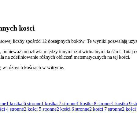
nnych kości
losowej liczby spośród 12 dostępnych boków. Te wyniki pozwalają uzy
, ponieważ umożliwia między innymi rzut wirtualnymi kośćmi. Tutaj r
la na zdefiniowanie różnych obliczeń matematycznych na tej kości.
ę w różnych kościach w witrynie.
onne
1 kostka
6 stronne
1 kostka
7 stronne
1 kostka
8 stronne
1 kostka
9 st
ści
4 stronne
2 kości
5 stronne
2 kości
6 stronne
2 kości
7 stronne
2 kości