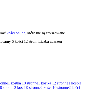
skać
kości online
, które nie są sfałszowane.
zucamy 6 kości 12 stron. Liczba zdarzeń
ronne
1 kostka
10 stronne
1 kostka
12 stronne
1 kostka
8 stronne
2 kości
9 stronne
2 kości
10 stronne
2 kości