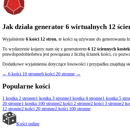
Jak działa generator 6 wirtualnych 12 ście
Wyjaśnienie
6 kości 12 stron
, te kości są używane do generowania 
To wydarzenie kojarzy nam się z generatorem
6 12 ściennych kostek
prawdopodobieństwa jest powiązana z liczbą ścianek kości, co pozwa
Dodatkowe wyjaśnienia dotyczące losowości i przypadku znajdują si
←
6 kości 10 stronne
6 kości 20 stronne
→
Popularne kości
1 kostka
2 stronne
1 kostka
3 stronne
1 kostka
4 stronne
1 kostka
5 str
20 stronne
1 kostka
100 stronne
2 kości
2 stronne
2 kości
3 stronne
2 ko
12 stronne
2 kości
20 stronne
2 kości
100 stronne
Kości online