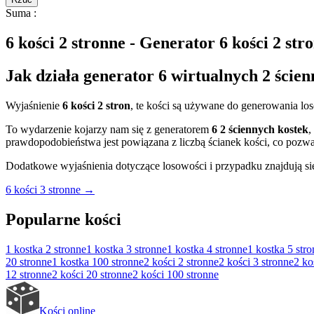
Suma
:
6 kości 2 stronne - Generator 6 kości 2 str
Jak działa generator 6 wirtualnych 2 ścien
Wyjaśnienie
6 kości 2 stron
, te kości są używane do generowania l
To wydarzenie kojarzy nam się z generatorem
6 2 ściennych kostek
,
prawdopodobieństwa jest powiązana z liczbą ścianek kości, co pozwa
Dodatkowe wyjaśnienia dotyczące losowości i przypadku znajdują si
6 kości 3 stronne
→
Popularne kości
1 kostka
2 stronne
1 kostka
3 stronne
1 kostka
4 stronne
1 kostka
5 str
20 stronne
1 kostka
100 stronne
2 kości
2 stronne
2 kości
3 stronne
2 ko
12 stronne
2 kości
20 stronne
2 kości
100 stronne
Kości online