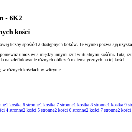
on - 6K2
nych kości
osowej liczby spośród 2 dostępnych boków. Te wyniki pozwalają uzysk
 ponieważ umożliwia między innymi rzut wirtualnymi kośćmi. Tutaj rzu
la na zdefiniowanie różnych obliczeń matematycznych na tej kości.
ę w różnych kościach w witrynie.
onne
1 kostka
6 stronne
1 kostka
7 stronne
1 kostka
8 stronne
1 kostka
9 st
ści
4 stronne
2 kości
5 stronne
2 kości
6 stronne
2 kości
7 stronne
2 kości