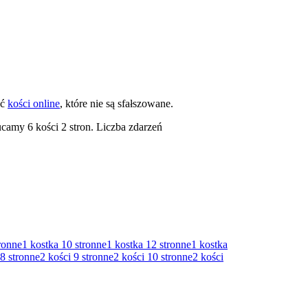
ać
kości online
, które nie są sfałszowane.
camy 6 kości 2 stron. Liczba zdarzeń
ronne
1 kostka
10 stronne
1 kostka
12 stronne
1 kostka
8 stronne
2 kości
9 stronne
2 kości
10 stronne
2 kości