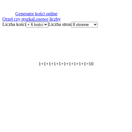
Generator kości online
Orzeł czy reszka
Losowe liczby
Liczba kości
Liczba stron
1
+
1
+
1
+
1
+
1
+
1
+
1
+
1
+
1
+
1
=
10