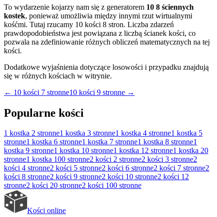
To wydarzenie kojarzy nam się z generatorem
10 8 ściennych
kostek
, ponieważ umożliwia między innymi rzut wirtualnymi
kośćmi. Tutaj rzucamy 10 kości 8 stron. Liczba zdarzeń
prawdopodobieństwa jest powiązana z liczbą ścianek kości, co
pozwala na zdefiniowanie różnych obliczeń matematycznych na tej
kości.
Dodatkowe wyjaśnienia dotyczące losowości i przypadku znajdują
się w różnych kościach w witrynie.
←
10 kości 7 stronne
10 kości 9 stronne
→
Popularne kości
1 kostka
2 stronne
1 kostka
3 stronne
1 kostka
4 stronne
1 kostka
5
stronne
1 kostka
6 stronne
1 kostka
7 stronne
1 kostka
8 stronne
1
kostka
9 stronne
1 kostka
10 stronne
1 kostka
12 stronne
1 kostka
20
stronne
1 kostka
100 stronne
2 kości
2 stronne
2 kości
3 stronne
2
kości
4 stronne
2 kości
5 stronne
2 kości
6 stronne
2 kości
7 stronne
2
kości
8 stronne
2 kości
9 stronne
2 kości
10 stronne
2 kości
12
stronne
2 kości
20 stronne
2 kości
100 stronne
Kości online