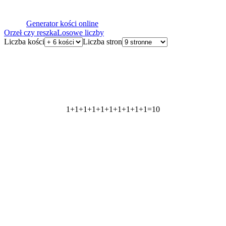
Generator kości online
Orzeł czy reszka
Losowe liczby
Liczba kości
Liczba stron
1
+
1
+
1
+
1
+
1
+
1
+
1
+
1
+
1
+
1
=
10