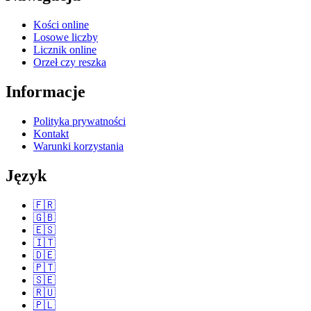
Kości online
Losowe liczby
Licznik online
Orzeł czy reszka
Informacje
Polityka prywatności
Kontakt
Warunki korzystania
Język
🇫🇷
🇬🇧
🇪🇸
🇮🇹
🇩🇪
🇵🇹
🇸🇪
🇷🇺
🇵🇱