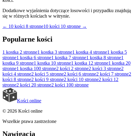
kości.
Dodatkowe wyjaśnienia dotyczące losowości i przypadku znajdują
się w różnych kościach w witrynie.
←
10 kości 8 stronne
10 kości 10 stronne
→
Popularne kości
1 kostka
2 stronne
1 kostka
3 stronne
1 kostka
4 stronne
1 kostka
5
stronne
1 kostka
6 stronne
1 kostka
7 stronne
1 kostka
8 stronne
1
kostka
9 stronne
1 kostka
10 stronne
1 kostka
12 stronne
1 kostka
20
stronne
1 kostka
100 stronne
2 kości
2 stronne
2 kości
3 stronne
2
kości
4 stronne
2 kości
5 stronne
2 kości
6 stronne
2 kości
7 stronne
2
kości
8 stronne
2 kości
9 stronne
2 kości
10 stronne
2 kości
12
stronne
2 kości
20 stronne
2 kości
100 stronne
Kości online
© 2026 Kości online
Wszelkie prawa zastrzeżone
Nawigacja